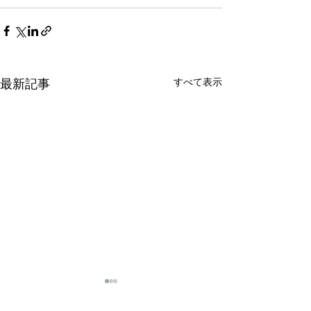
すべて表示
最新記事
【2026年5月18日～25日
【2026年ゴー
の期間】の配送スケジュ
ーク期間】配送