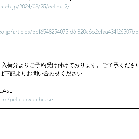
tch.jp/2024/03/25/celieu-2/
co.jp/articles/ebf6548254075fd6f820a6b2efaa434f26507bd
月入荷分よりご予約受け付けております。ご了承くださ
は下記よりお問い合わせください。
CASE 
com/pelicanwatchcase