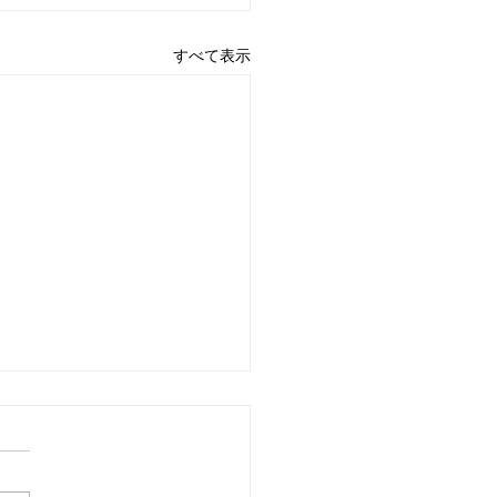
すべて表示
026年ゴールデンウイー
間】配送スケジュールの
らせ
ーク新潟様（THREEC）にて